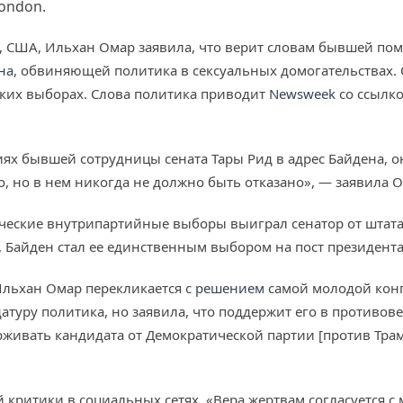
London.
, США, Ильхан Омар заявила, что верит словам бывшей п
на
, обвиняющей политика в сексуальных домогательствах. 
ских выборах. Слова политика приводит
Newsweek
со ссылко
ях бывшей сотрудницы сената Тары Рид в адрес Байдена, о
, но в нем никогда не должно быть отказано», — заявила О
тические внутрипартийные выборы выиграл сенатор от штат
, Байден стал ее единственным выбором на пост президент
Ильхан Омар перекликается с
решением
самой молодой кон
идатуру политика, но заявила, что поддержит его в против
рживать кандидата от Демократической партии [против Трампа
 критики в социальных сетях. «Вера жертвам согласуется с