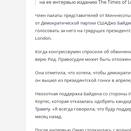
на ее интервью изданию The Times of 
Член палаты представителей от Миннесоты
от
Демократической партии США
Джо Байде
голосовать за него на грядущих президент
London.
Когда конгрессвумен спросили об обвинени
верю Рид. Правосудие может быть отложено
Она отметила, что хотела, чтобы демокра
он вышел из президентской гонки в апреле
Неохотная поддержка Байдена со стороны 
Кортес, которая отказалась одобрять канд
Трампу
. «Я всегда говорила, что буду подде
месяц назад.
После интервью Омар столкнулась с волной