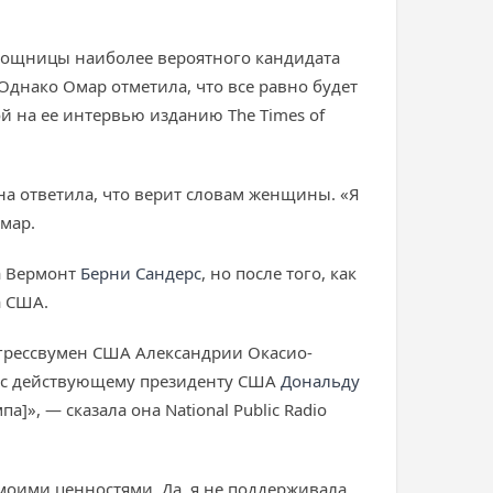
омощницы наиболее вероятного кандидата
Однако Омар отметила, что все равно будет
й на ее интервью изданию The Times of
на ответила, что верит словам женщины. «Я
мар.
а Вермонт
Берни Сандерс
, но после того, как
а США.
грессвумен США Александрии Окасио-
овес действующему президенту США
Дональду
]», — сказала она National Public Radio
 моими ценностями. Да, я не поддерживала