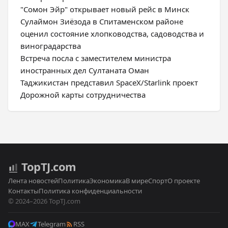
"Сомон Эйр" открывает новый рейс в Минск
Сулаймон Зиёзода в Спитаменском районе
оценил состояние хлопководства, садоводства и
виноградарства
Встреча посла с заместителем министра
иностранных дел Султаната Оман
Таджикистан представил SpaceX/Starlink проект
Дорожной карты сотрудничества
Top
TJ
.com
Лента новостей
Политика
Экономика
В мире
Спорт
О проекте
Контакты
Политика конфиденциальности
© 2024–2026 TopTJ.com
MAX
Telegram
RSS