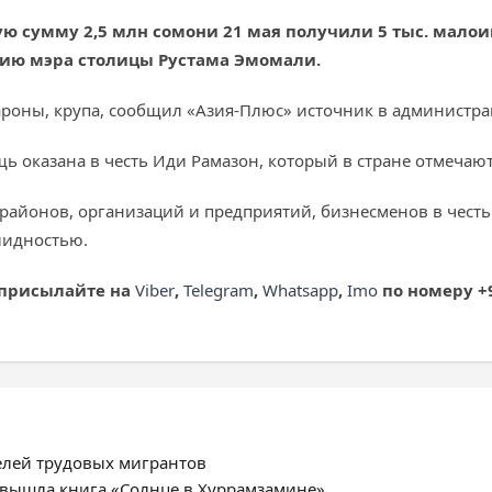
ю сумму 2,5 млн сомони 21 мая получили 5 тыс. малои
ию мэра столицы Рустама Эмомали.
акароны, крупа, сообщил «Азия-Плюс» источник в администра
оказана в честь Иди Рамазон, который в стране отмечают
 районов, организаций и предприятий, бизнесменов в чест
лидностью.
 присылайте на
Viber
,
Telegram
,
Whatsapp
,
Imo
по номеру +9
елей трудовых мигрантов
 вышла книга «Солнце в Хуррамзамине»