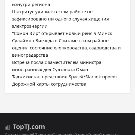
изнутри региона
Шахритус удивил: в этом районе не
зафиксировано ни одного случая хищения
электроэнергии
"Сомон Эйр" открывает новый рейс в Минск
Сулаймон Зиёзода в Спитаменском районе
оценил состояние хлопководства, садоводства и
виноградарства
Встреча посла с заместителем министра
иностранных дел Султаната Оман
Таджикистан представил SpaceX/Starlink проект
Дорожной карты сотрудничества
Top
TJ
.com
Лента новостей
Политика
Экономика
В мире
Спорт
О проекте