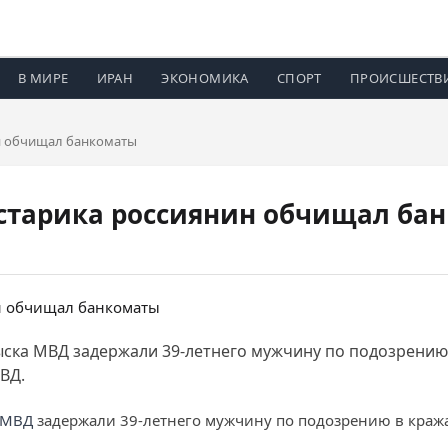
В МИРЕ
ИРАН
ЭКОНОМИКА
СПОРТ
ПРОИСШЕСТВ
н обчищал банкоматы
старика россиянин обчищал ба
ска МВД задержали 39-летнего мужчину по подозрению 
ВД.
МВД
задержали 39-летнего мужчину по подозрению в кражах