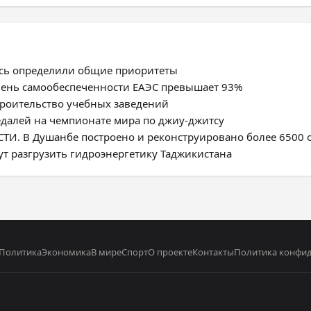
усь определили общие приоритеты
овень самообеспеченности ЕАЭС превышает 93%
троительство учебных заведений
едалей на чемпионате мира по джиу-джитсу
. В Душанбе построено и реконструировано более 6500 
ут разгрузить гидроэнергетику Таджикистана
Политика
Экономика
В мире
Спорт
О проекте
Контакты
Политика конфи