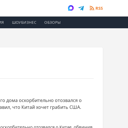
RSS
ИЯ
ШОУБИЗНЕС
ОБЗОРЫ
ого дома оскорбительно отозвался о
авил, что Китай хочет грабить США.
а оскорбительно отозвался о Китае, обвинив