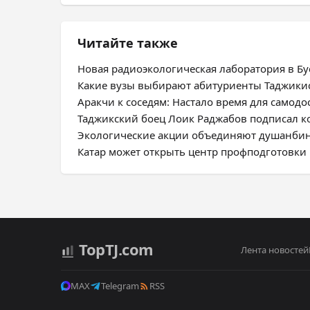
Читайте также
Новая радиоэкологическая лаборатория в Бус
Какие вузы выбирают абитуриенты Таджики
Аракчи к соседям: Настало время для самодо
Таджикский боец Лоик Раджабов подписал ко
Экологические акции объединяют душанбин
Катар может открыть центр профподготовки 
Top
TJ
.com
Лента новостей
MAX
Telegram
RSS