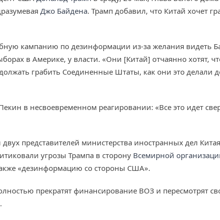
дразумевая
Джо Байдена
. Трамп добавил, что Китай хочет г
абную кампанию по дезинформации из-за желания видеть Б
ыборах в Америке, у власти. «Они [Китай] отчаянно хотят,
должать грабить Соединенные Штаты, как они это делали де
Пекин в несвоевременном реагировании: «Все это идет све
двух представителей министерства иностранных дел Китая, 
ритиковали угрозы Трампа в сторону
Всемирной организаци
также «дезинформацию со стороны США».
олностью прекратят финансирование ВОЗ и пересмотрят сво
.