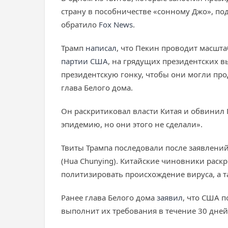
страну в пособничестве «сонному Джо», по
обратило
Fox News
.
Трамп
написал
, что Пекин проводит масшт
партии США
, на грядущих президентских в
президентскую гонку, чтобы они могли про
глава Белого дома.
Он раскритиковал власти Китая и обвинил 
эпидемию, но они этого не сделали».
Твиты Трампа последовали после заявлений 
(Hua Chunying). Китайские чиновники раск
политизировать происхождение вируса, а 
Ранее глава Белого дома
заявил
, что США п
выполнит их требования в течение 30 дней