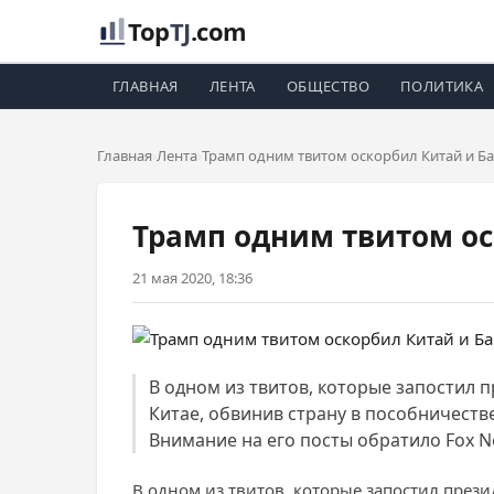
Top
TJ
.com
ГЛАВНАЯ
ЛЕНТА
ОБЩЕСТВО
ПОЛИТИКА
Главная
Лента
Трамп одним твитом оскорбил Китай и Б
Трамп одним твитом ос
21 мая 2020, 18:36
В одном из твитов, которые запостил п
Китае, обвинив страну в пособничеств
Внимание на его посты обратило Fox N
В одном из твитов, которые запостил пре