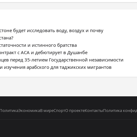
тоне будет исследовать воду, воздух и почву
стана?
статочности и истинного братства
нтракт с ACA и дебютирует в Душанбе
цев перед 35-летием Государственной независимости
и изучения арабского для таджикских мигрантов
Политика
Экономика
В мире
Спорт
О проекте
Контакты
Политика конфи