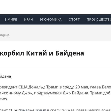
В МИРЕ
ИРАН
ЭКОНОМИКА
СПОРТ
ПРОИСШЕСТВ
айдена
корбил Китай и Байдена
резидент США Дональд Трамп в среду, 20 мая, глава Бел
е «сонному Джо», подразумевая Джо Байдена. Трамп доб
ews.
зидент США
Дональд Трамп
в среду, 20 мая, глава Белого дом