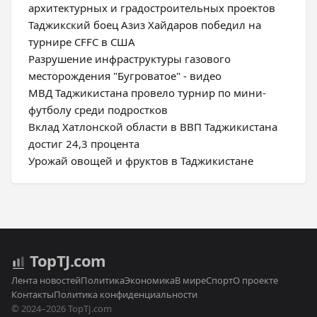
архитектурных и градостроительных проектов
Таджикский боец Азиз Хайдаров победил на
турнире CFFC в США
Разрушение инфраструктуры газового
месторождения "Бугроватое" - видео
МВД Таджикистана провело турнир по мини-
футболу среди подростков
Вклад Хатлонской области в ВВП Таджикистана
достиг 24,3 процента
Урожай овощей и фруктов в Таджикистане
Top
TJ
.com
Лента новостей
Политика
Экономика
В мире
Спорт
О проекте
Контакты
Политика конфиденциальности
© 2024–2026 TopTJ.com