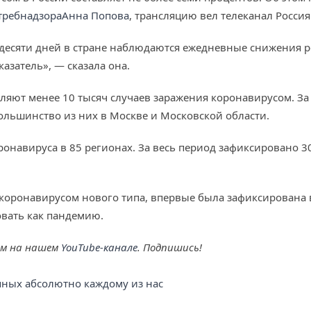
требнадзора
Анна Попова
, трансляцию вел телеканал Россия
х десяти дней в стране наблюдаются ежедневные снижения 
азатель», — сказала она.
вляют менее 10 тысяч случаев заражения коронавирусом. За
Большинство из них в Москве и Московской области.
оронавируса в 85 регионах. За весь период зафиксировано 
оронавирусом нового типа, впервые была зафиксирована в 
овать как пандемию.
ем на нашем
YouTube-канале
. Подпишись!
упных абсолютно каждому из нас