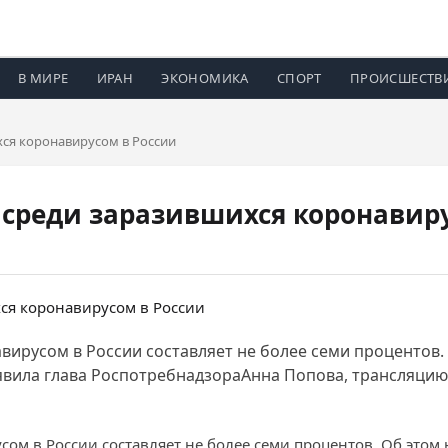
В МИРЕ
ИРАН
ЭКОНОМИКА
СПОРТ
ПРОИСШЕСТВ
хся коронавирусом в России
 среди заразившихся коронавир
вирусом в России составляет не более семи процентов.
ила глава РоспотребнадзораАнна Попова, трансляцию в
сом в России составляет не более семи процентов. Об это