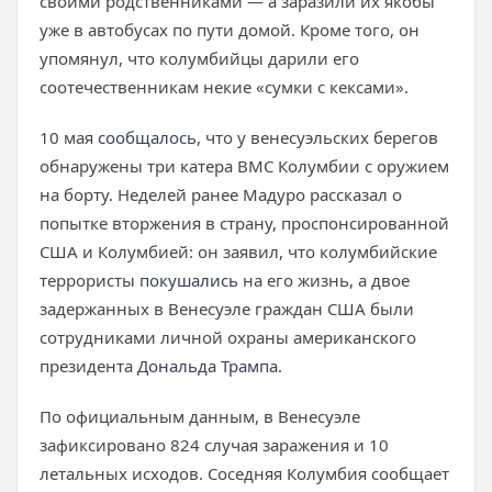
своими родственниками — а заразили их якобы
уже в автобусах по пути домой. Кроме того, он
упомянул, что колумбийцы дарили его
соотечественникам некие «сумки с кексами».
10 мая
сообщалось
, что у венесуэльских берегов
обнаружены три катера ВМС Колумбии с оружием
на борту. Неделей ранее Мадуро рассказал о
попытке вторжения в страну, проспонсированной
США и Колумбией: он заявил, что колумбийские
террористы
покушались
на его жизнь, а двое
задержанных в Венесуэле граждан США были
сотрудниками личной охраны американского
президента
Дональда Трампа
.
По официальным данным, в Венесуэле
зафиксировано 824 случая заражения и 10
летальных исходов. Соседняя Колумбия сообщает