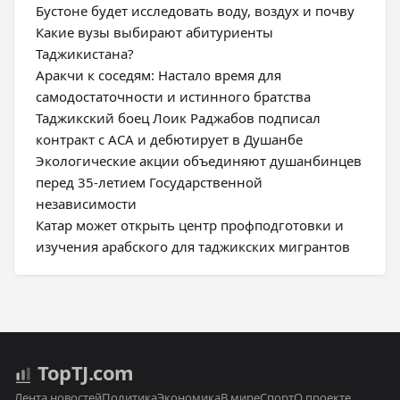
Бустоне будет исследовать воду, воздух и почву
Какие вузы выбирают абитуриенты
Таджикистана?
Аракчи к соседям: Настало время для
самодостаточности и истинного братства
Таджикский боец Лоик Раджабов подписал
контракт с ACA и дебютирует в Душанбе
Экологические акции объединяют душанбинцев
перед 35-летием Государственной
независимости
Катар может открыть центр профподготовки и
изучения арабского для таджикских мигрантов
Top
TJ
.com
Лента новостей
Политика
Экономика
В мире
Спорт
О проекте