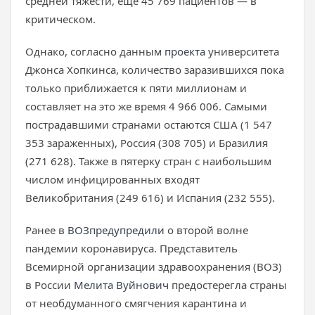
средней тяжести, еще 45 769 пациентов — в
критическом.
Однако, согласно данным
проекта
университета
Джонса Хопкинса, количество заразившихся пока
только приближается к пяти миллионам и
составляет на это же время 4 966 006. Самыми
пострадавшими странами остаются США (1 547
353 зараженных), Россия (308 705) и Бразилия
(271 628). Также в пятерку стран с наибольшим
числом инфицированных входят
Великобритания (249 616) и Испания (232 555).
Ранее в
ВОЗ
предупредили
о второй волне
пандемии коронавируса. Представитель
Всемирной организации здравоохранения (ВОЗ)
в России
Мелита Вуйнович
предостерегла страны
от необдуманного смягчения карантина и