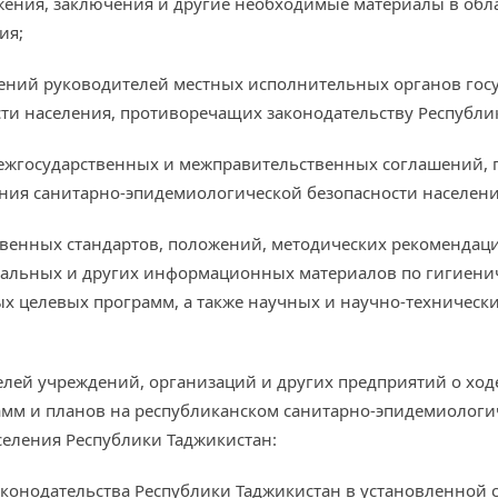
жения, заключения и другие необходимые материалы в обл
ия;
шений руководителей местных исполнительных органов гос
ти населения, противоречащих законодательству Республи
межгосударственных и межправительственных соглашений, 
ения санитарно-эпидемиологической безопасности населени
ственных стандартов, положений, методических рекомендац
зуальных и других информационных материалов по гигиен
ых целевых программ, а также научных и научно-техническ
телей учреждений, организаций и других предприятий о хо
мм и планов на республиканском санитарно-эпидемиологи
еления Республики Таджикистан:
аконодательства Республики Таджикистан в установленной с