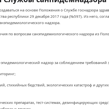
оздаваться на основе Положения о Службе госнадзора здра
ва республики 29 декабря 2017 года (№597). Из него, со
анэпидемиологического надзора.
чия по вопросам санэпидемиологического надзора из Пол
о-эпидемиологический надзор за соблюдением требований з
иторинг;
рий, стихийных бедствий, экологических катастроф и други
ческих препаратах, тест-системах, дезинфицирующих средс
иборах и других;