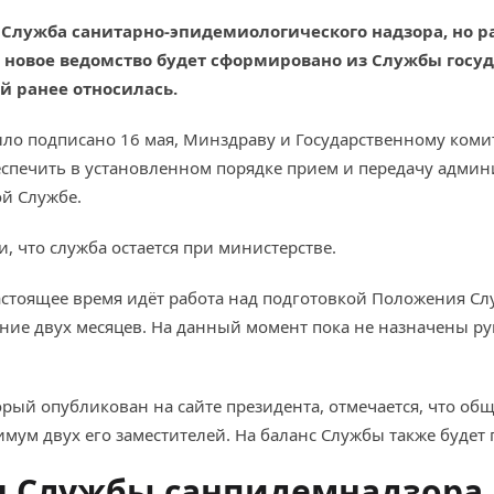
Служба санитарно-эпидемиологического надзора, но раб
 новое ведомство будет сформировано из Службы госу
й ранее относилась.
ыло подписано 16 мая, Минздраву и Государственному коми
спечить в установленном порядке прием и передачу админ
ой Службе.
 что служба остается при министерстве.
астоящее время идёт работа над подготовкой Положения Сл
ние двух месяцев. На данный момент пока не назначены ру
орый опубликован на сайте президента, отмечается, что об
мум двух его заместителей. На баланс Службы также будет
я Службы санпидемнадзора