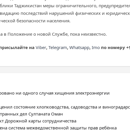
блики Таджикистан меры ограничительного, предупредител
квидацию последствий нарушений физических и юридичес
ческой безопасности населения.
а в Положение о новой Службе, пока неизвестно.
 присылайте на
Viber
,
Telegram
,
Whatsapp
,
Imo
по номеру +9
ировано ни одного случая хищения электроэнергии
енил состояние хлопководства, садоводства и виноградарс
странных дел Султаната Оман
ект Дорожной карты сотрудничества
роена система межведомственной защиты прав ребёнка