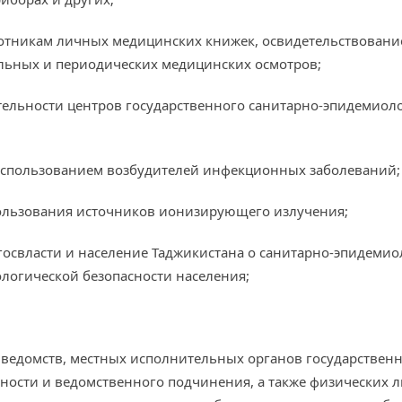
аботникам личных медицинских книжек, освидетельствовани
ельных и периодических медицинских осмотров;
ятельности центров государственного санитарно-эпидемиол
с использованием возбудителей инфекционных заболеваний;
спользования источников ионизирующего излучения;
освласти и население Таджикистана о санитарно-эпидемио
логической безопасности населения;
и ведомств, местных исполнительных органов государствен
нности и ведомственного подчинения, а также физических