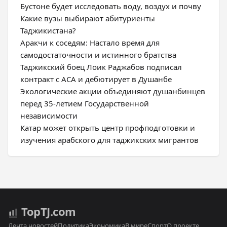
Бустоне будет исследовать воду, воздух и почву
Какие вузы выбирают абитуриенты
Таджикистана?
Аракчи к соседям: Настало время для
самодостаточности и истинного братства
Таджикский боец Лоик Раджабов подписал
контракт с ACA и дебютирует в Душанбе
Экологические акции объединяют душанбинцев
перед 35-летием Государственной
независимости
Катар может открыть центр профподготовки и
изучения арабского для таджикских мигрантов
Top
TJ
.com
Лента новостей
Политика
Экономика
В мире
Спорт
О проекте