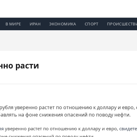
В МИРЕ
ИРАН
ЭКОНОМИКА
СПОРТ
ПРОИСШЕСТВ
нно расти
с рубля уверенно растет по отношению к доллару и евро
бавлять на фоне снижения опасений по поводу нефти.
ля
уверенно растет по отношению к доллару и евро,
свидет
оне снижения опасений по поводу нефти.