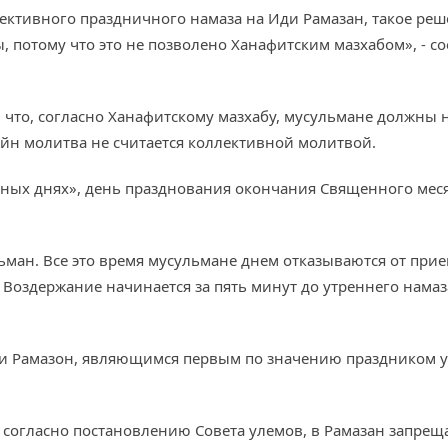
ллективного праздничного намаза на Иди Рамазан, такое ре
, потому что это не позволено Ханафитским мазхабом», - с
, что, согласно Ханафитскому мазхабу, мусульмане должны 
йн молитва не считается коллективной молитвой.
чных днях», день празднования окончания Священного мес
ьман. Все это время мусульмане днем отказываются от прие
Воздержание начинается за пять минут до утреннего намаза
и Рамазон, являющимся первым по значению праздником у
е согласно постановлению Совета улемов, в Рамазан запрещ