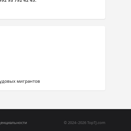
92 93 792 42 45.
рудовых мигрантов
денциальности
© 2024–2026 TopTJ.com