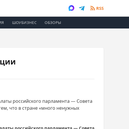
RSS
ИЯ
ШОУБИЗНЕС
ОБЗОРЫ
ации
латы российского парламента — Совета
ем, что в стране «много ненужных
латы российского парламента — Совета