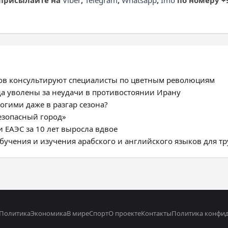
 присылайте на
Viber
,
Telegram
,
Whatsapp
,
Imo
по номеру +9
ров консультируют специалисты по цветным революциям
а уволены за неудачи в противостоянии Ирану
огими даже в разгар сезона?
езопасный город»
и ЕАЭС за 10 лет выросла вдвое
бучения и изучения арабского и английского языков для т
Политика
Экономика
В мире
Спорт
О проекте
Контакты
Политика конфи