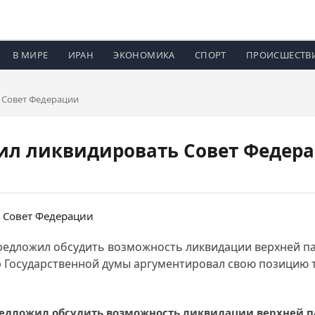
В МИРЕ
ИРАН
ЭКОНОМИКА
СПОРТ
ПРОИСШЕСТВ
 Совет Федерации
л ликвидировать Совет Федер
едложил обсудить возможность ликвидации верхней па
р Государственной думы аргументировал свою позицию т
дложил обсудить возможность ликвидации верхней па