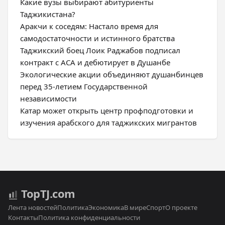
Какие вузы выбирают абитуриенты
Таджикистана?
Аракчи к соседям: Настало время для
самодостаточности и истинного братства
Таджикский боец Лоик Раджабов подписал
контракт с ACA и дебютирует в Душанбе
Экологические акции объединяют душанбинцев
перед 35-летием Государственной
независимости
Катар может открыть центр профподготовки и
изучения арабского для таджикских мигрантов
Top
TJ
.com
Лента новостей
Политика
Экономика
В мире
Спорт
О проекте
Контакты
Политика конфиденциальности