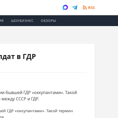
RSS
ИЯ
ШОУБИЗНЕС
ОБЗОРЫ
дат в ГДР
и бывшей ГДР «оккупантами». Такой
между СССР и ГДР.
ей ГДР «оккупантами». Такой термин
ДР.