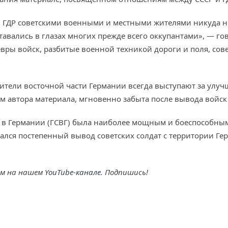
ГДР советскими военными и местными жителями никуда не 
тавались в глазах многих прежде всего оккупантами», — гов
ры войск, разбитые военной техникой дороги и поля, сов
 жители восточной части Германии всегда выступают за улу
м автора материала, мгновенно забыта после вывода войск 
ск в Германии (ГСВГ) была наиболее мощным и боеспособны
ался постепенный вывод советских солдат с территории Г
ем на нашем
YouTube-канале
. Подпишись!