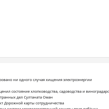
ировано ни одного случая хищения электроэнергии
енил состояние хлопководства, садоводства и виноградарс
странных дел Султаната Оман
ект Дорожной карты сотрудничества
роена система межведомственной защиты прав ребёнка