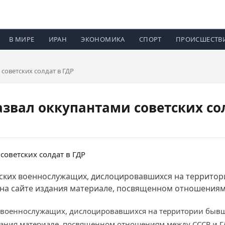
В МИРЕ
ИРАН
ЭКОНОМИКА
СПОРТ
ПРОИСШЕСТВ
советских солдат в ГДР
звал оккупантами советских сол
ских военнослужащих, дислоцировавшихся на территори
на сайте издания материале, посвященном отношениям 
 военнослужащих, дислоцировавшихся на территории бывш
ания материале, посвященном отношениям между СССР и Г