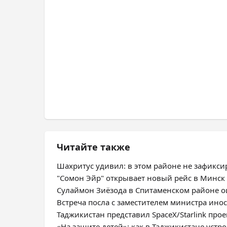
Читайте также
Шахритус удивил: в этом районе не зафикс
"Сомон Эйр" открывает новый рейс в Минск
Сулаймон Зиёзода в Спитаменском районе оц
Встреча посла с заместителем министра ино
Таджикистан представил SpaceX/Starlink про
«На защите детей»: как в Таджикистане уст