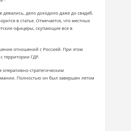
девались, дело доходило даже до свадеб.
орится в статье. Отмечается, что местных
етские офицеры, скупающие все в
чшение отношений с Россией. При этом
с территории ГДР.
м оперативно-стратегическим
ермании. Полностью он был завершен летом