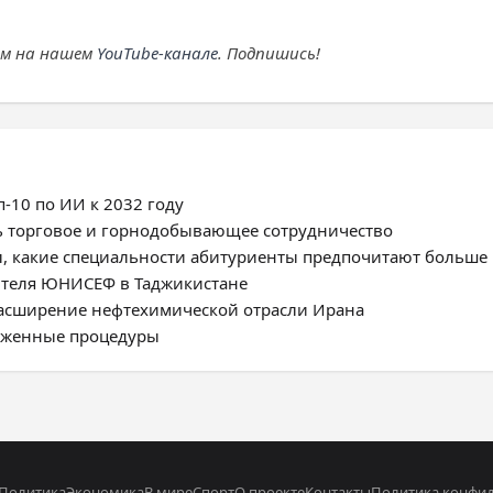
ем на нашем
YouTube-канале
. Подпишись!
-10 по ИИ к 2032 году
ь торговое и горнодобывающее сотрудничество
, какие специальности абитуриенты предпочитают больше
ителя ЮНИСЕФ в Таджикистане
расширение нефтехимической отрасли Ирана
моженные процедуры
Политика
Экономика
В мире
Спорт
О проекте
Контакты
Политика конфи