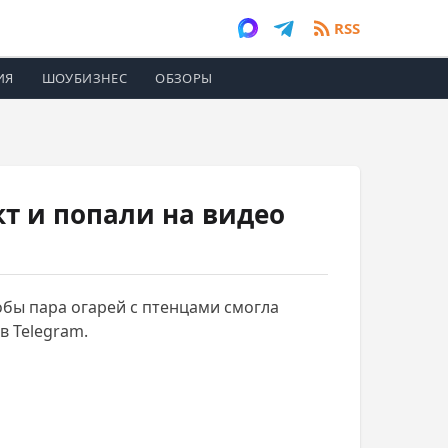
RSS
ИЯ
ШОУБИЗНЕС
ОБЗОРЫ
т и попали на видео
обы пара огарей с птенцами смогла
в Telegram.