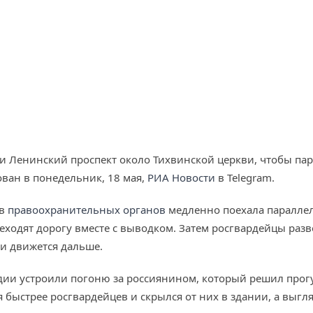
 Ленинский проспект около Тихвинской церкви, чтобы пара
ован в понедельник, 18 мая,
РИА Новости
в Telegram.
ов
правоохранительных органов
медленно поехала параллель
еходят дорогу вместе с выводком. Затем росгвардейцы разв
и движется дальше.
рдии устроили погоню за россиянином, который решил прогу
 быстрее росгвардейцев и скрылся от них в здании, а выг