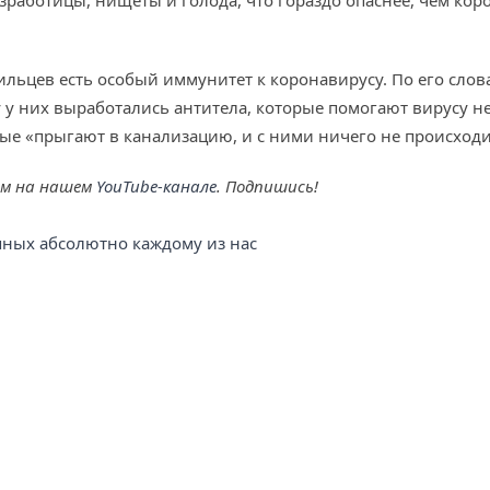
зработицы, нищеты и голода, что гораздо опаснее, чем кор
зильцев есть особый иммунитет к коронавирусу. По его слова
у них выработались антитела, которые помогают вирусу не 
ые «прыгают в канализацию, и с ними ничего не происходи
ем на нашем
YouTube-канале
. Подпишись!
упных абсолютно каждому из нас