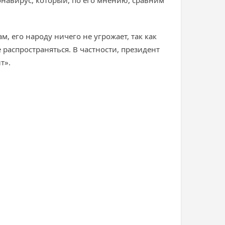
онавирус, который, по его мнению, сравним
м, его народу ничего не угрожает, так как
распространяться. В частности, президент
т».