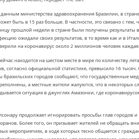
м данным министерства здравоохранения Бразилии, в стран
ет быть в 15 раз больше. В частности, это связано с тем,
концу прошлой недели в стране были получены результаты в
екцию ожидали своих результатов, в то время как и в Итал
оверили на коронавирус около 2 миллионов человек каждая
сейчас находится на шестом месте в мире по количеству лет
в, согласно официальной статистике, превысило 16 тысяч.
авы бразильских городов сообщают, что государственные ме
реполнены, а местные жители жалуются, что в некоторых сл
ладывается ситуация в джунглях Амазонки, где коронавирус
олсонару продолжает игнорировать просьбы глав городов и
оранов. Более того, он призывает жителей не обращать вн
вых мероприятиях, в ходе которых тесно общается с гражда