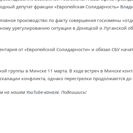
ародный депутат фракции «Европейская Солидарность»
Влад
головное производство по факту совершения госизмены «о
ному урегулированию ситуации в Донецкой и Луганской обл
ентария от «Европейской Солидарности» и обязал СБУ нач
тной группы в Минске 11 марта. В ходе встреч в Минске ко
калации конфликта, однако перестрелки продолжаются до 
ем на нашем
YouTube-канале
. Подпишись!