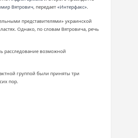
имир Вятрович
, передает
«Интерфакс»
.
тдельными представителями» украинской
астях. Однако, по словам Вятровича, речь
ать расследование возможной
нтактной группой были приняты три
сих пор.