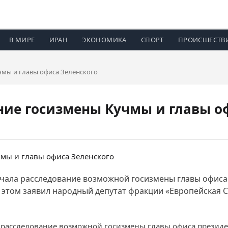
В МИРЕ
ИРАН
ЭКОНОМИКА
СПОРТ
ПРОИСШЕСТВ
чмы и главы офиса Зеленского
ние госизмены Кучмы и главы о
ачала расследование возможной госизмены главы офиса
 этом заявил народный депутат фракции «Европейская 
а расследование возможной госизмены главы офиса презид