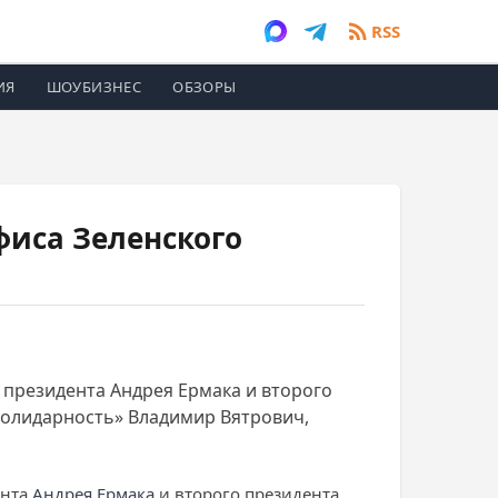
RSS
ИЯ
ШОУБИЗНЕС
ОБЗОРЫ
фиса Зеленского
 президента Андрея Ермака и второго
Солидарность» Владимир Вятрович,
ента
Андрея Ермака
и второго президента