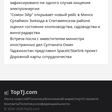
зафиксировано ни одного случая хищения
электроэнергии
"Сомон Эйр" открывает новый рейс в Минск
Сулаймон Зиёзода в Спитаменском районе
оценил состояние хлопководства, садоводства и
виноградарства
Встреча посла с заместителем министра
иностранных дел Султаната Оман
Таджикистан представил SpaceX/Starlink проект
Дорожной карты сотрудничества
Top
TJ
.com
Лента новостей
Политика
Экономика
В мире
Спорт
О проекте
Контакты
Политика конфиденциальности
© 2024–2026 TopTJ.com