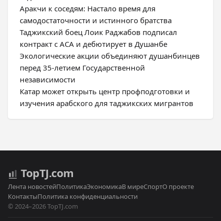
Аракчи к соседям: Настало время для
самодостаточности и истинного братства
Таджикский боец Лоик Раджабов подписал
контракт с ACA и дебютирует в Душанбе
Экологические акции объединяют душанбинцев
перед 35-летием Государственной
независимости
Катар может открыть центр профподготовки и
изучения арабского для таджикских мигрантов
Top
TJ
.com
Лента новостей
Политика
Экономика
В мире
Спорт
О проекте
Контакты
Политика конфиденциальности
© 2024–2026 TopTJ.com