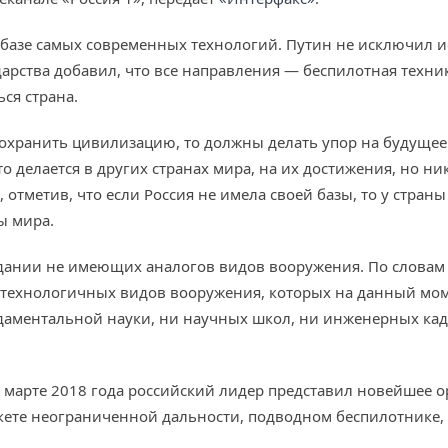
на базе самых современных технологий. Путин не исключил 
дарства добавил, что все направления — беспилотная техни
ься страна.
т сохранить цивилизацию, то должны делать упор на будуще
 делается в других странах мира, на их достижения, но ник
, отметив, что если Россия не имела своей базы, то у стр
ы мира.
дании не имеющих аналогов видов вооружения. По словам г
технологичных видов вооружения, которых на данный моме
ундаментальной науки, ни научных школ, ни инженерных ка
марте 2018 года российский лидер представил новейшее ор
акете неограниченной дальности, подводном беспилотнике