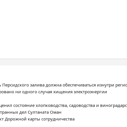
ь Персидского залива должна обеспечиваться изнутри реги
ировано ни одного случая хищения электроэнергии
енил состояние хлопководства, садоводства и виноградарс
странных дел Султаната Оман
ект Дорожной карты сотрудничества