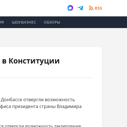
RSS
ИЯ
ШОУБИЗНЕС
ОБЗОРЫ
а в Конституции
в Донбассе отвергли возможность
 офиса президента страны Владимира
се отвергли возможность закрепления