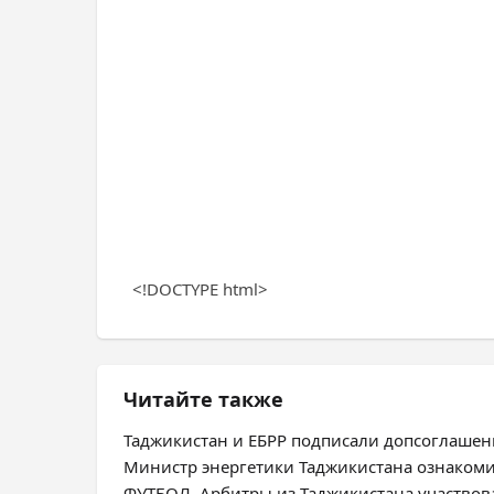
<!DOCTYPE html>
Читайте также
Таджикистан и ЕБРР подписали допсоглашен
Министр энергетики Таджикистана ознакомилс
ФУТБОЛ. Арбитры из Таджикистана участвов