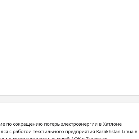
ие по сокращению потерь электроэнергии в Хатлоне
я с работой текстильного предприятия Kazakhstan Lihua в 
али в семинаре элитных судей АФК в Ташкенте