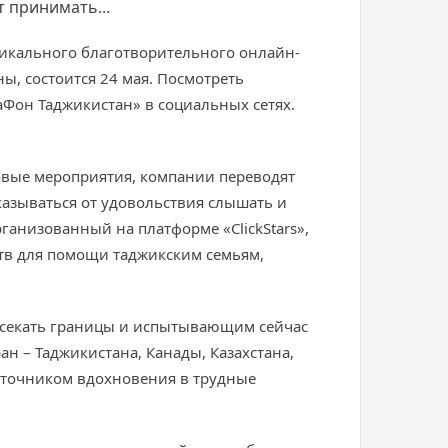
т принимать...
никального благотворительного онлайн-
ы, состоится 24 мая. Посмотреть
аФон Таджикистан» в социальных сетях.
овые мероприятия, компании переводят
казываться от удовольствия слышать и
анизованный на платформе «ClickStars»,
ств для помощи таджикским семьям,
есекать границы и испытывающим сейчас
н – Таджикистана, Канады, Казахстана,
 источником вдохновения в трудные