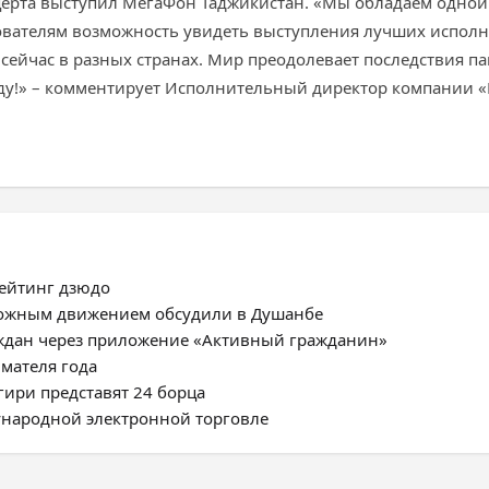
ерта выступил МегаФон Таджикистан. «Мы обладаем одной и
ователям возможность увидеть выступления лучших исполн
сейчас в разных странах. Мир преодолевает последствия па
ежду!» – комментирует Исполнительный директор компании
рейтинг дзюдо
ожным движением обсудили в Душанбе
ждан через приложение «Активный гражданин»
мателя года
ири представят 24 борца
ународной электронной торговле