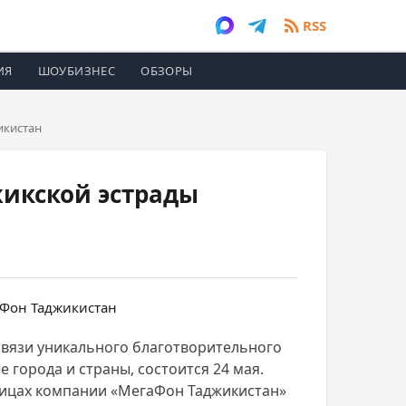
RSS
ИЯ
ШОУБИЗНЕС
ОБЗОРЫ
икистан
жикской эстрады
связи уникального благотворительного
города и страны, состоится 24 мая.
аницах компании «МегаФон Таджикистан»