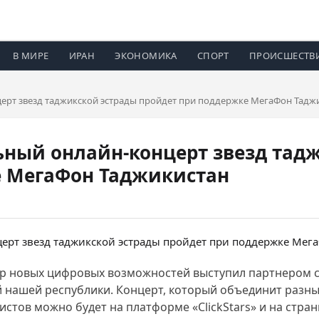
В МИРЕ
ИРАН
ЭКОНОМИКА
СПОРТ
ПРОИСШЕСТВ
рт звезд таджикской эстрады пройдет при поддержке МегаФон Тадж
ный онлайн-концерт звезд тад
е МегаФон Таджикистан
атор новых цифровых возможностей выступил партнером 
нашей республики. Концерт, который объединит разные 
стов можно будет на платформе «ClickStars» и на стр