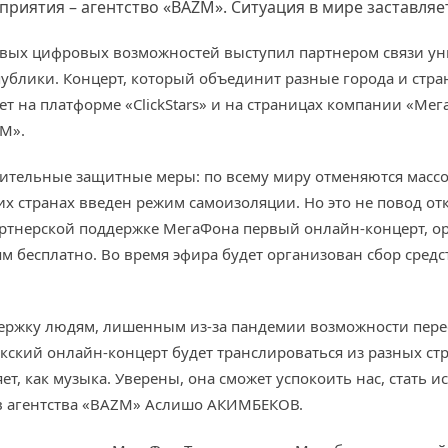
риятия – агентство «BAZM». Ситуация в мире заставляе
 новых цифровых возможностей выступил партнером связи у
блики. Концерт, который объединит разные города и стран
 на платформе «ClickStars» и на страницах компании «Мег
ZM».
шительные защитные меры: по всему миру отменяются масс
их странах введен режим самоизоляции. Но это не повод от
ртнерской поддержке МегаФона первый онлайн-концерт, орг
ям бесплатно. Во время эфира будет организован сбор сред
держку людям, лишенным из-за пандемии возможности пер
ский онлайн-концерт будет транслироваться из разных стра
ет, как музыка. Уверены, она сможет успокоить нас, стать
ов агентства «BAZM» Аслишо АКИМБЕКОВ.