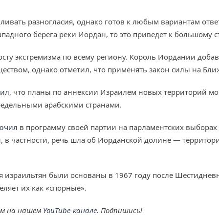
иливать разногласия, однако готов к любым вариантам отве
падного берега реки Иордан, то это приведет к большому с
росту экстремизма по всему региону. Король Иордании доба
ством, однако отметил, что применять закон силы на Ближ
вил
, что планы по аннексии Израилем новых территорий мо
редельными арабскими странами.
ючил
в программу своей партии на парламентских выборах 
н, в частности, речь шла об Иорданской долине — террит
я израильтян были основаны в 1967 году после Шестидне
ляет их как «спорные».
ем на нашем
YouTube-канале
. Подпишись!