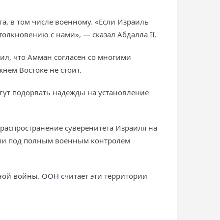
та, в том числе военному. «Если Израиль
толкновению с нами», — сказал Абдалла II.
вил, что Амман согласен со многими
нем Востоке не стоит.
гут подорвать надежды на установление
распространение суверенитета Израиля на
ории под полным военным контролем
вной войны.
ООН
считает эти территории