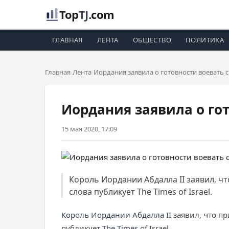
Top
TJ
.com
ГЛАВНАЯ
ЛЕНТА
ОБЩЕСТВО
ПОЛИТИКА
Главная
Лента
Иордания заявила о готовности воевать с
Иордания заявила о го
15 мая 2020, 17:09
Король Иордании Абдалла II заявил, ч
слова публикует The Times of Israel.
Король Иордании Абдалла II
заявил, что п
публикует
The Times
of Israel.