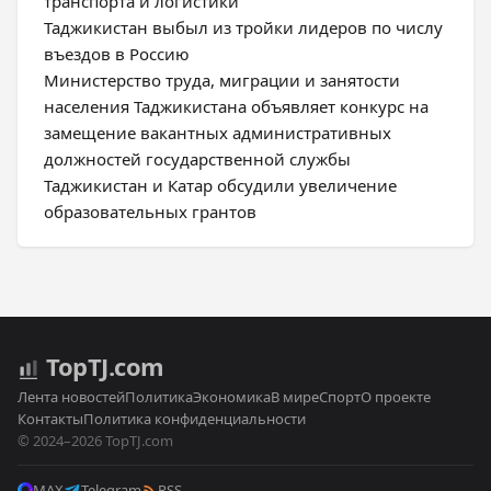
транспорта и логистики
Таджикистан выбыл из тройки лидеров по числу
въездов в Россию
Министерство труда, миграции и занятости
населения Таджикистана объявляет конкурс на
замещение вакантных административных
должностей государственной службы
Таджикистан и Катар обсудили увеличение
образовательных грантов
Top
TJ
.com
Лента новостей
Политика
Экономика
В мире
Спорт
О проекте
Контакты
Политика конфиденциальности
© 2024–2026 TopTJ.com
MAX
Telegram
RSS