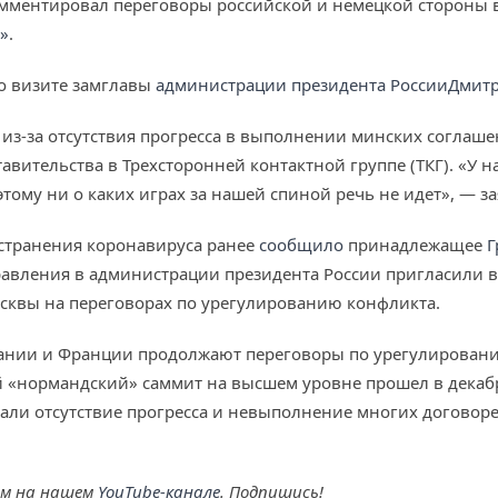
ментировал переговоры российской и немецкой стороны в
»
.
 о визите замглавы
администрации президента России
Дмитр
н из-за отсутствия прогресса в выполнении минских согла
вительства в Трехсторонней контактной группе (ТКГ). «У н
этому ни о каких играх за нашей спиной речь не идет», — за
остранения коронавируса ранее
сообщило
принадлежащее
Г
равления в администрации президента России пригласили 
сквы на переговорах по урегулированию конфликта.
мании и Франции продолжают переговоры по урегулировани
«нормандский» саммит на высшем уровне прошел в декабре
али отсутствие прогресса и невыполнение многих договорен
ем на нашем
YouTube-канале
. Подпишись!