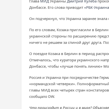
Глава
МИД
Украины
Дмитрий Кулеба
проком
Донбассе. Его слова приводит
«РБК-Украина
Он подчеркнул, что Украина заранее знала
По его словам, Козака пригласили в Берли
украинской стороны по расширению предста
ничего не решаем за спиной друг друга. По
О поездке Козака в Берлин в период распр
Отмечалось, что куратора украинского нап
Донбассе, чтобы «лучше понять линию» Мо
Россия и Украина при посредничестве Гер
«нормандской четверки». Полноформатный 
главы МИД всех четырех стран констатиров
сообщало DW.
Что происходит в России и в мире? Объясня