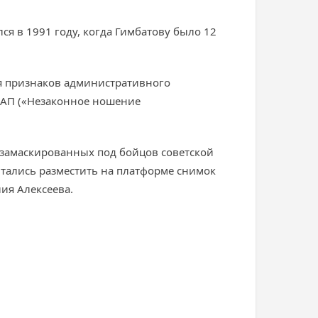
ся в 1991 году, когда Гимбатову было 12
я признаков административного
оАП («Незаконное ношение
 замаскированных под бойцов советской
ытались разместить на платформе снимок
ия Алексеева.