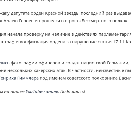
жаку депутата орден Красной звезды последний раз выдавал
л Аллею Героев и прошелся в строю «Бессмертного полка».
я начала проверку на наличие в действиях парламентари
 штраф и конфискация ордена за нарушение статьи 17.11 К
лись
фотографии офицеров и солдат нацистской Германии,
е нескольких хакерских атак. В частности, неизвестные п
Генриха Гиммлера
под именем советского полковника Васил
ем на нашем
YouTube-канале
. Подпишись!