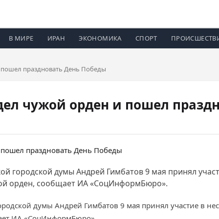
В МИРЕ
ИРАН
ЭКОНОМИКА
СПОРТ
ПРОИСШЕСТВ
и пошел праздновать День Победы
дел чужой орден и пошел празд
ой городской думы Андрей Гимбатов 9 мая принял учас
жой орден, сообщает ИА «СоцИнформБюро».
ородской думы Андрей Гимбатов 9 мая принял участие в не
щает ИА «СоцИнформБюро».