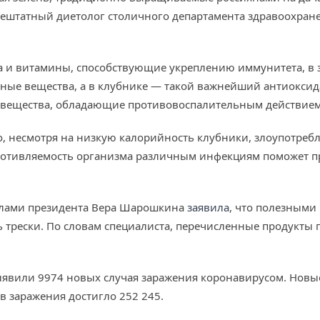
ештатный диетолог столичного департамента здравоохране
ка и витамины, способствующие укреплению иммунитета, в з
ые вещества, а в клубнике — такой важнейший антиоксидант
— вещества, обладающие противовоспалительным действием
о, несмотря на низкую калорийность клубники, злоупотребля
ротивляемость организма различным инфекциям поможет пр
елами президента Вера Шарошкина
заявила
, что полезными
ь трески. По словам специалиста, перечисленные продукты 
выявили 9974 новых случая заражения коронавирусом. Новы
в заражения достигло 252 245.