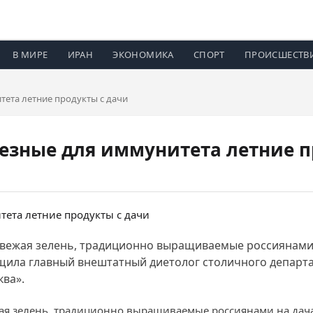
В МИРЕ
ИРАН
ЭКОНОМИКА
СПОРТ
ПРОИСШЕСТВ
тета летние продукты с дачи
езные для иммунитета летние п
и свежая зелень, традиционно выращиваемые россиянами 
щила главный внештатный диетолог столичного департ
ква».
ежая зелень, традиционно выращиваемые россиянами на дача