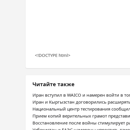
<!DOCTYPE html>
Читайте также
Иран вступил в WAICO и намерен войти в топ
Иран и Кыргызстан договорились расширят
Национальный центр тестирования сообщил
Прием копий верительных грамот представ
Восстановление после войны стимулирует 
Узбекистан и ЕАЭС намерены упростить та