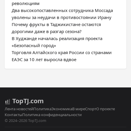
революциям
Два высокопоставленных сотрудника Моссада
уволены за неудачи в противостоянии Ирану
Почему фрукты в Таджикистане остаются
дорогими даже в разгар сезона?
В Худжанде началась реализация проекта
«Безопасный город»
Торговля Алтайского края России со странами
ЕАЭС за 10 лет выросла вдвое
Top
TJ
.com
Лента новостей
Политика
Экономика
В мире
Спорт
О проекте
Контакты
Политика конфиденциальности
© 2024–2026 TopTJ.com