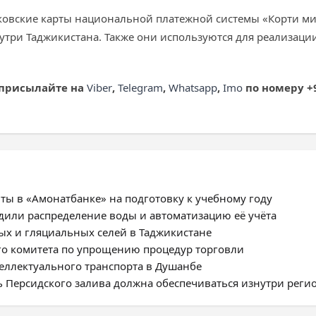
ковские карты национальной платежной системы «Корти м
три Таджикистана. Также они используются для реализаци
 присылайте на
Viber
,
Telegram
,
Whatsapp
,
Imo
по номеру +9
ты в «Амонатбанке» на подготовку к учебному году
дили распределение воды и автоматизацию её учёта
ых и гляциальных селей в Таджикистане
го комитета по упрощению процедур торговли
еллектуального транспорта в Душанбе
ь Персидского залива должна обеспечиваться изнутри реги