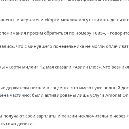
анены, и держатели «Корти милли» могут снимать деньги с 
опонимания просим обратиться по номеру 1885», - говорит
лись, что с минувшего понедельника не могли оплачивать 
ы «Корти милли» 12 мая сказали «Азии-Плюс», что возникл
е держатели писали в соцсетях, что имеют уже полный досту
шена частично:
были активированы лишь услуги Amonat Onli
 получают свои зарплаты и пенсии исключительно через «
ть свои деньги.