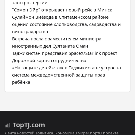
электроэнергии
"Сомон Эйр" открывает новый рейс в Минск
Сулаймон Зиёзода в Спитаменском районе
оценил состояние хлопководства, садоводства и
виноградарства
Встреча посла с заместителем министра
иностранных дел Султаната Оман
Таджикистан представил SpaceX/Starlink проект
Дорожной карты сотрудничества
«На защите детей»: как в Таджикистане устроена
система межведомственной защиты прав
ребёнка
Top
TJ
.com
Лента новостей
Политика
Экономика
В мире
Спорт
О проекте