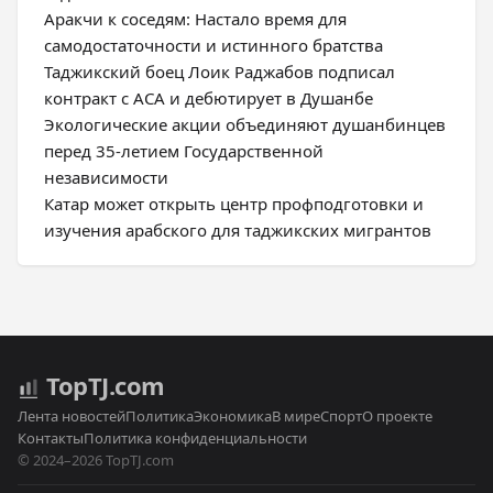
Аракчи к соседям: Настало время для
самодостаточности и истинного братства
Таджикский боец Лоик Раджабов подписал
контракт с ACA и дебютирует в Душанбе
Экологические акции объединяют душанбинцев
перед 35-летием Государственной
независимости
Катар может открыть центр профподготовки и
изучения арабского для таджикских мигрантов
Top
TJ
.com
Лента новостей
Политика
Экономика
В мире
Спорт
О проекте
Контакты
Политика конфиденциальности
© 2024–2026 TopTJ.com