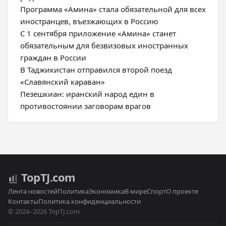
Программа «Амина» стала обязательной для всех
иностранцев, въезжающих в Россию
С 1 сентября приложение «Амина» станет
обязательным для безвизовых иностранных
граждан в России
В Таджикистан отправился второй поезд
«Славянский караван»
Пезешкиан: иранский народ един в
противостоянии заговорам врагов
Top
TJ
.com
Лента новостей
Политика
Экономика
В мире
Спорт
О проекте
Контакты
Политика конфиденциальности
© 2024–2026 TopTJ.com