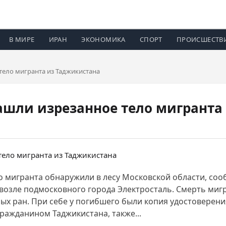
В МИРЕ
ИРАН
ЭКОНОМИКА
СПОРТ
ПРОИСШЕСТВ
тело мигранта из Таджикистана
ашли изрезанное тело мигранта
ело мигранта обнаружили в лесу Московской области, соо
 возле подмосковного города Электросталь. Смерть миг
ых ран. При себе у погибшего были копия удостоверения
ражданином Таджикистана, также...