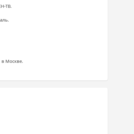
Н-ТВ.
аль.
 в Москве.