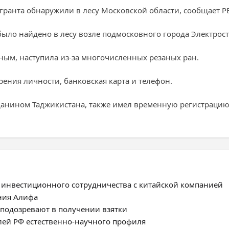
мигранта обнаружили в лесу Московской области, сообщает РЕ
было найдено в лесу возле подмосковного города Электрост
ным, наступила из-за многочисленных резаных ран.
рения личности, банковская карта и телефон.
данином Таджикистана, также имел временную регистрацию
 инвестиционного сотрудничества с китайской компанией
ния Алифа
а подозревают в получении взятки
лей РФ естественно-научного профиля