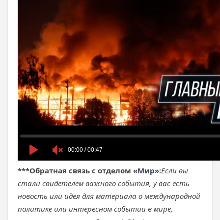
***
Обратная связь с отделом «
Мир
»:
Если вы
стали свидетелем важного события, у вас есть
новость или идея для материала о международной
политике или интересном событии в мире,