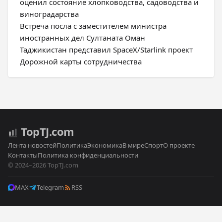
оценил состояние хлопководства, садоводства и
виноградарства
Встреча посла с заместителем министра
иностранных дел Султаната Оман
Таджикистан представил SpaceX/Starlink проект
Дорожной карты сотрудничества
Top
TJ
.com
Лента новостей
Политика
Экономика
В мире
Спорт
О проекте
Контакты
Политика конфиденциальности
© 2024–2026 TopTJ.com
MAX
Telegram
RSS