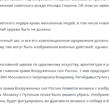
ением советского вождя Иосифа Сталина. Об этом он заявил
оветского лидера кровь миллионов людей, в том числе нов
елей Церкви быть не должно.
вочный зал, и все его композиционное оформление должно 
ому там могут быть изображения военных действий, однак
авославной церкви по церковному искусству, архитектуре и
в главном храме Вооруженных сил России. 1 мая председат
СМИ Московского патриархата
Владимир Легойда
выступил
ого храма Вооруженных сил России
появятся
мозаики с изоб
а. Мозаику с Путиным позже было
решено
убрать. Изображе
ана, будет фигурировать во фрагменте мозаики о победе в 