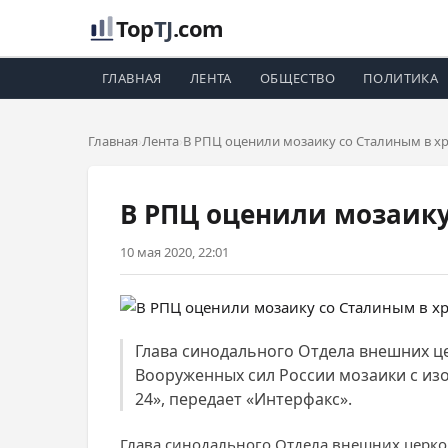
Top
TJ
.com
ГЛАВНАЯ
ЛЕНТА
ОБЩЕСТВО
ПОЛИТИКА
Главная
Лента
В РПЦ оценили мозаику со Сталиным в 
В РПЦ оценили мозаик
10 мая 2020, 22:01
Глава синодального Отдела внешних ц
Вооруженных сил России мозаики с изо
24», передает «Интерфакс».
Глава синодального Отдела внешних церк