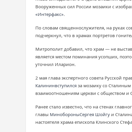
Вооруженных сил России мозаики с изображ
«Интерфакс»
.
По словам священнослужителя, на руках с
подчеркнул, что в храмах портретов гонит
Митрополит добавил, что храм — не выста
является местом поминания усопших, поэт
уточнил Иларион.
2 мая глава экспертного совета Русской пр
Калинин
вступился
за мозаику со Сталиным 
взаимоотношениям церкви с обществом и 
Ранее стало известно, что на стенах главн
главы
Минобороны
Сергея Шойгу
и Сталин
настоятеля храма епископа Клинского Стеф