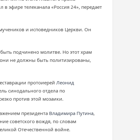
 в эфире телеканала «Россия 24», передает
омучеников и исповедников Церкви. Он
быть подчинено молитве. Но этот храм
о они не должны быть политизированы,
 реставрации протоиерей
Леонид
ель синодального отдела по
резко против этой мозаики.
ражением президента
Владимира Путина
,
ние советского вождя, по словам
Великой Отечественной войне.