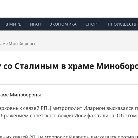
В МИРЕ
ИРАН
ЭКОНОМИКА
СПОРТ
ПРОИСШЕСТВ
храме Минобороны
у со Сталиным в храме Минобор
ерковных связей РПЦ митрополит Иларион высказался п
бражением советского вождя Иосифа Сталина. Об этом 
овных связей
РПЦ
митрополит Иларион высказался против н