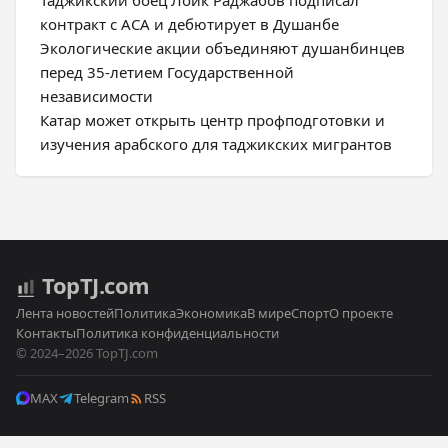
Таджикский боец Лоик Раджабов подписал
контракт с ACA и дебютирует в Душанбе
Экологические акции объединяют душанбинцев
перед 35-летием Государственной
независимости
Катар может открыть центр профподготовки и
изучения арабского для таджикских мигрантов
Top
TJ
.com
Лента новостей
Политика
Экономика
В мире
Спорт
О проекте
Контакты
Политика конфиденциальности
© 2024–2026 TopTJ.com
MAX
Telegram
RSS