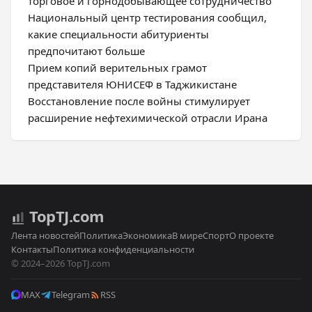
торговое и горнодобывающее сотрудничество
Национальный центр тестирования сообщил,
какие специальности абитуриенты
предпочитают больше
Прием копий верительных грамот
представителя ЮНИСЕФ в Таджикистане
Восстановление после войны стимулирует
расширение нефтехимической отрасли Ирана
Top
TJ
.com
Лента новостей
Политика
Экономика
В мире
Спорт
О проекте
Контакты
Политика конфиденциальности
© 2024–2026 TopTJ.com
MAX
Telegram
RSS