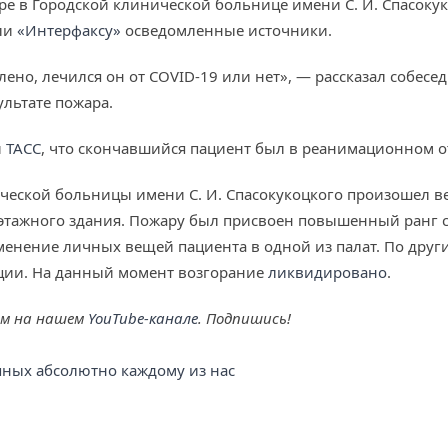
е в Городской клинической больнице имени С. И. Спасокук
ли
«Интерфаксу»
осведомленные источники.
лено, лечился он от COVID-19 или нет», — рассказал собесед
ультате пожара.
и
ТАСС
, что скончавшийся пациент был в реанимационном от
еской больницы имени С. И. Спасокукоцкого произошел веч
иэтажного здания. Пожару был присвоен повышенный ранг 
енение личных вещей пациента в одной из палат. По други
ции. На данный момент возгорание
ликвидировано
.
ем на нашем
YouTube-канале
. Подпишись!
упных абсолютно каждому из нас