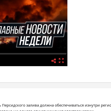
ь Персидского залива должна обеспечиваться изнутри реги