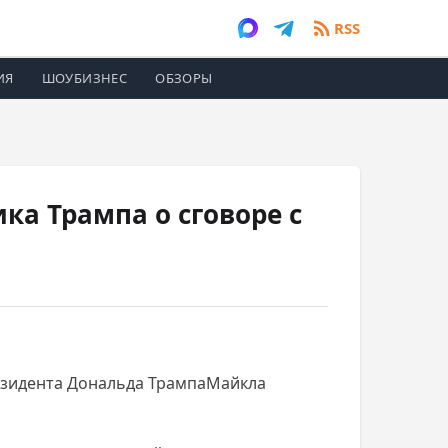
RSS
ИЯ
ШОУБИЗНЕС
ОБЗОРЫ
ка Трампа о сговоре с
езидента Дональда ТрампаМайкла