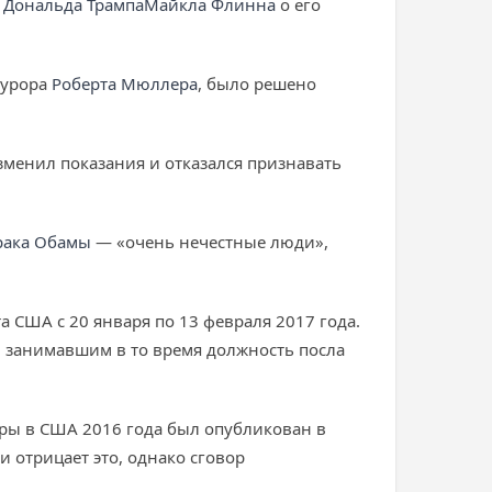
а
Дональда Трампа
Майкла Флинна
о его
курора
Роберта Мюллера
, было решено
зменил показания и отказался признавать
рака Обамы
— «очень нечестные люди»,
 США с 20 января по 13 февраля 2017 года.
, занимавшим в то время должность посла
ры в США 2016 года был опубликован в
и отрицает это, однако сговор