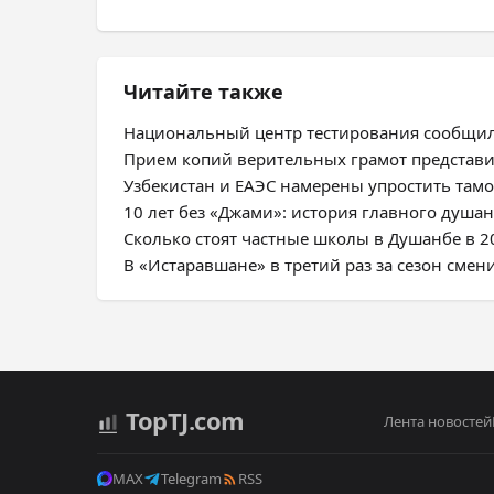
Читайте также
Национальный центр тестирования сообщил
Прием копий верительных грамот представ
Узбекистан и ЕАЭС намерены упростить та
10 лет без «Джами»: история главного душа
Сколько стоят частные школы в Душанбе в 2
В «Истаравшане» в третий раз за сезон смен
Top
TJ
.com
Лента новостей
MAX
Telegram
RSS