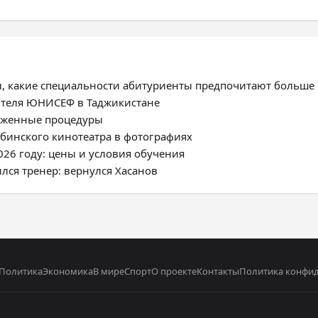
, какие специальности абитуриенты предпочитают больше
ителя ЮНИСЕФ в Таджикистане
моженные процедуры
нбинского кинотеатра в фотографиях
026 году: цены и условия обучения
ился тренер: вернулся Хасанов
Политика
Экономика
В мире
Спорт
О проекте
Контакты
Политика конфи