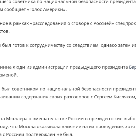
шего советника по национальной безопасности президент
ом сообщает «Голос Америки».
ное в рамках «расследования о сговоре с Россией» спецпро
тов.
был готов к сотрудничеству со следствием, однако затем и
Флинна люди из администрации предыдущего президента
Ба
изменой.
 был советником по национальной безопасности президента
таивании содержания своих разговоров с Сергеем Кисляком
рта Мюллера о вмешательстве России в президентские выбо
оду, что Москва оказывала влияние на их проведение, хотя 
 с Россией подтвержден не был.