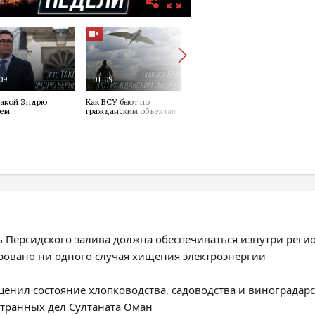
ь Персидского залива должна обеспечиваться изнутри реги
ировано ни одного случая хищения электроэнергии
енил состояние хлопководства, садоводства и виноградарс
странных дел Султаната Оман