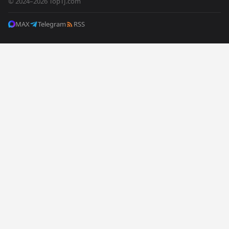
© 2024–2026 TopTJ.com
MAX
Telegram
RSS