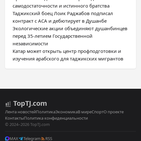
самодостаточности и истинного братства
Таджикский боец Лоик Раджабов подписал
контракт с ACA и дебютирует в Душанбе
Экологические акции объединяют душанбинцев
перед 35-летием Государственной
независимости
Катар может открыть центр профподготовки и
изучения арабского для таджикских мигрантов
Top
TJ
.com
Лента новостей
Политика
Экономика
В мире
Спорт
О проекте
Контакты
Политика конфиденциальности
© 2024–2026 TopTJ.com
MAX
Telegram
RSS