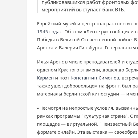
публиковавшихся работ фронтовых фот
мероприятий выступает банк ВТБ.
Еврейский музей и центр толерантности со
1945 года»
. Об этом «Ленте.ру» сообщили 
Победы в Великой Отечественной войне. В
Аронса и Валерия Гинзбурга. Генеральным
Илья Аронс в числе преподавателей и студ
орденом Красного знамени, дошел до Берл
Кармен
и поэт
Константин Симонов
, встре
также ушел добровольцем на фронт, был ра
материалы берлинской киностудии — именн
«Несмотря на непростые условия, вызванн
рамках программы "Культурная страна". С
площадке — виртуальной. "Неизвестный Бер
формате онлайн. Эта выставка — своеобразн