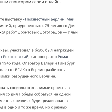
ьным спонсором серии онлайн-
те выставку
«Неизвестный Берлин. Май
риятий, приуроченных к 75-летию со Дня
ихся работ фронтовых фотографов — Ильи
квы, участвовал в боях, был награжден
н Рокоссовский
, кинооператор
Роман
й 1945 года. Оператор Валерий Гинзбург
авлен от ВГИКа в Берлин разбирать
нимки разрушенного Берлина.
ивать социально-значимые проекты в
ия со Дня Победы собраться на одной
еменных реалиях будет реализован в
 в одно и то же время, но с разных