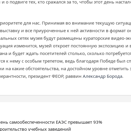
и и о подвиге тех, кто сражался за то, чтобы этот день наст
 приоритете для нас. Принимая во внимание текущую ситуа
ыставку и все приуроченные к ней активности в формат о
альных сетях музея будут размещены кураторские видео-э
туация изменится, музей откроет постоянную экспозицию и
ана и будет ждать посетителей столько, сколько потребуетс
ся к нему с особым трепетом, ведь благодаря Победе был с
ни на какие обстоятельства, на достойном уровне отметить
олерантности, президент ФЕОР, раввин
Александр Борода
.
овень самообеспеченности ЕАЭС превышает 93%
троительство учебных заведений