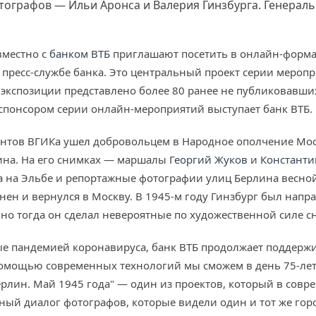
ографов — Ильи Аронса и Валерия Гинзбурга. Генерал
вместно с
банком ВТБ
приглашают посетить в онлайн-форма
в пресс-службе банка. Это центральный проект серии мероп
 экспозиции представлено более 80 ранее не публиковавш
 спонсором серии онлайн-мероприятий выступает банк ВТБ.
ентов ВГИКа ушел добровольцем в Народное ополчение Мос
ина. На его снимках — маршалы
Георгий Жуков
и
Константи
ча на Эльбе и репортажные фотографии улиц Берлина весно
нен и вернулся в Москву. В 1945-м году Гинзбург был напр
о тогда он сделал невероятные по художественной силе с
ые пандемией коронавируса, банк ВТБ продолжает поддерж
 помощью современных технологий мы сможем в день 75-лет
лин. Май 1945 года" — один из проектов, который в совр
ый диалог фотографов, которые видели один и тот же город